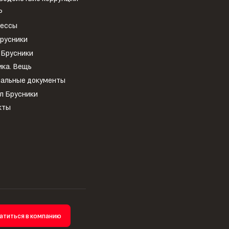
Р
рессы
Брусники
 Брусники
ика. Вещь
альные документы
л Брусники
кты
атиться в компанию