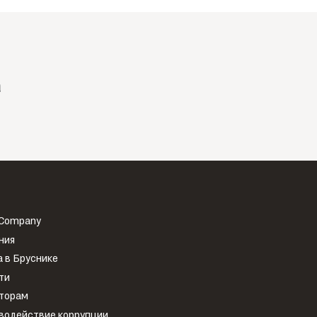
а
 Company
ния
 в Бруснике
ти
торам
водействие коррупции