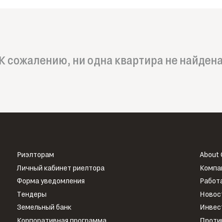
К сожалению, ни одна квартира не найден
Риэлторам
About
Личный кабинет риелтора
Компа
Форма уведомления
Работа
Тендеры
Новос
Земельный банк
Инвес
Корпоративная программа
Проти