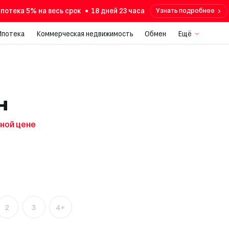
потека 5% на весь срок
18 дней 23 часа
Узнать подробнее
Ипотека
Коммерческая недвижимость
Обмен
Ещё
н
дной цене
2
3
4+