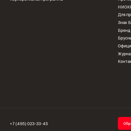
НИОК
Для п
Знак 
Бренд
Брусн
Офици
Журна
Конта
+7 (495) 023-33-45
Обр