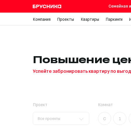
Семейная и
Компания
Проекты
Квартиры
Паркинги
Повышение це
Успейте забронировать квартиру по выго
Комнат
Проект
C
1