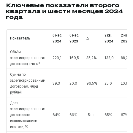
Ключевые показатели второго
квартала и шести месяцев 2024
года
6 мес.
6 мес.
2 кв.
2 кв.
Показатель
Δ
2024
2023
2024
2023
Объём
зарегистрированных
229,1
169,5
35,2%
138,9
88,3
договоров, тыс. м²
Сумма по
зарегистрированным
39,3
20,0
96,5%
25,6
10,6
договорам, млрд
рублей
Доля
зарегистрированных
договоров с
64%
69%
-5 п.п.
65%
67%
использованием
ипотеки, %